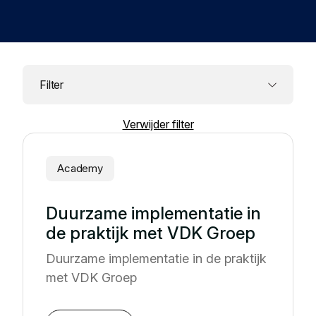
Bronnen en inzichten
Leren en innoveren in circulariteit.
Circular Plastics Products
Nieuws
Circulaire oplossingen voor kunststofproducten.
Contact
Kennisbank
Filter
Verzamelde best practices en inzichten
Agenda
Join de Foundation
Verwijder filter
MyAlliance
Ontmoet ons en laat je inspireren
Sector
Academy
Academy
Duurzame implementatie in
Bouw
de praktijk met VDK Groep
Tuinbouw
Duurzame implementatie in de praktijk
Hospitality
met VDK Groep
Logistieke diensten