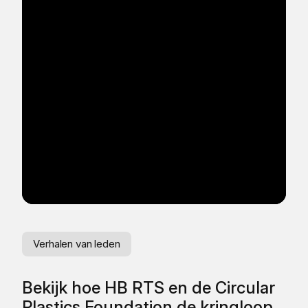
Verhalen van leden
Ve
Bekijk hoe HB RTS en de Circular
He
Plastics Foundation de kringloop
va