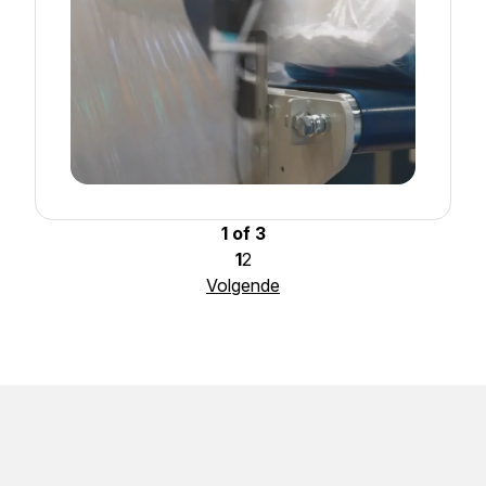
1 of 3
1
2
Volgende