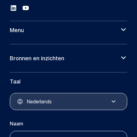
Menu
Over ons
Cases
Bronnen en inzichten
Partners
Nieuws
Circular Plastics Foundation
Kennisbank
Taal
Circular Plastics Products
Circular Plastics Academy
Contact
Nederlands
Naam