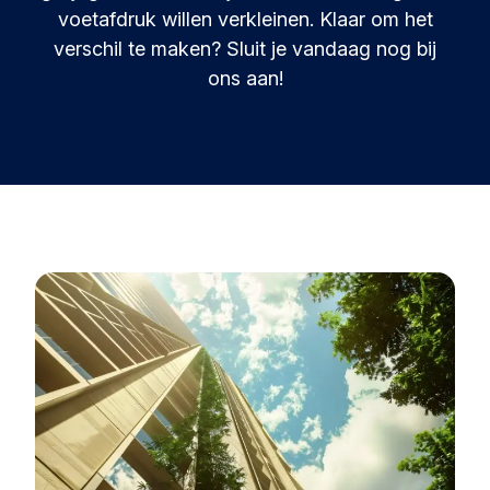
Bronnen en inzichten
Leren en innoveren in circulariteit.
voetafdruk willen verkleinen. Klaar om het
verschil te maken? Sluit je vandaag nog bij
Circular Plastics Products
Nieuws
ons aan!
Circulaire oplossingen voor kunststofproducten.
Contact
Kennisbank
Verzamelde best practices en inzichten
Agenda
Join de Foundation
MyAlliance
Ontmoet ons en laat je inspireren