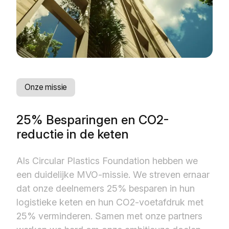
Onze missie
25% Besparingen en CO2-
reductie in de keten
Als Circular Plastics Foundation hebben we
een duidelijke MVO-missie. We streven ernaar
dat onze deelnemers 25% besparen in hun
logistieke keten en hun CO2-voetafdruk met
25% verminderen. Samen met onze partners