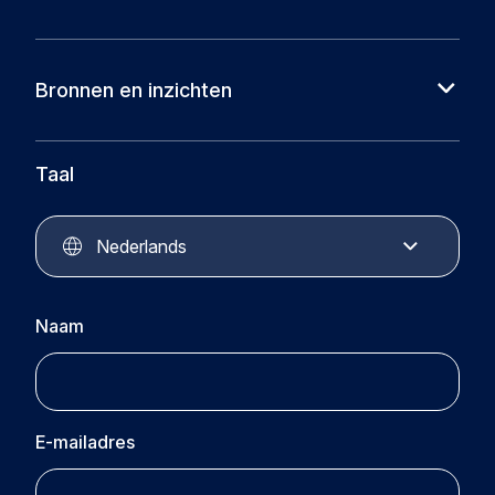
Over ons
Cases
Bronnen en inzichten
Partners
Nieuws
Circular Plastics Foundation
Kennisbank
Taal
Circular Plastics Products
Circular Plastics Academy
Contact
Nederlands
Naam
E-mailadres