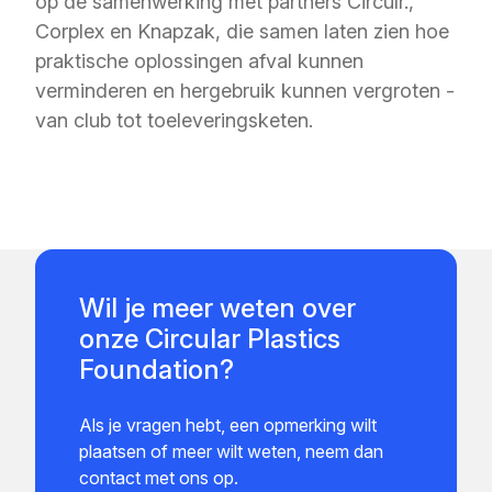
op de samenwerking met partners Circulr.,
Corplex en Knapzak, die samen laten zien hoe
praktische oplossingen afval kunnen
verminderen en hergebruik kunnen vergroten -
van club tot toeleveringsketen.
Wil je meer weten over
onze Circular Plastics
Foundation?
Als je vragen hebt, een opmerking wilt
plaatsen of meer wilt weten, neem dan
contact met ons op.