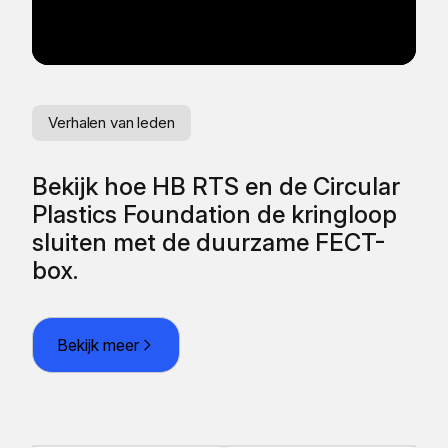
Verhalen van leden
Ve
Bekijk hoe HB RTS en de Circular
He
Plastics Foundation de kringloop
va
sluiten met de duurzame FECT-
box.
Bekijk meer