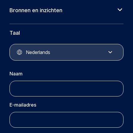
Cases
Bronnen en inzichten
Partners
Nieuws
Circular Plastics Foundation
Kennisbank
Taal
Circular Plastics Products
Circular Plastics Academy
Contact
Nederlands
Naam
E-mailadres