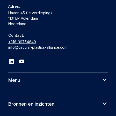
Adres:
Haven 45 (1e verdieping)
1131 EP Volendam
Nederland
Contact:
+316-39754649
info@circular-plastics-alliance.com
Menu
Over ons
Cases
Bronnen en inzichten
Partners
Nieuws
Circular Plastics Foundation