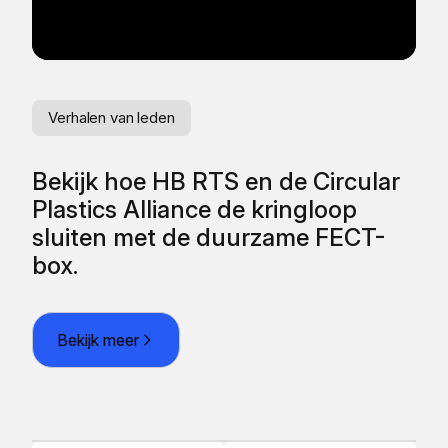
Verhalen van leden
Ve
Bekijk hoe HB RTS en de Circular
He
Plastics Alliance de kringloop
va
sluiten met de duurzame FECT-
box.
Bekijk meer