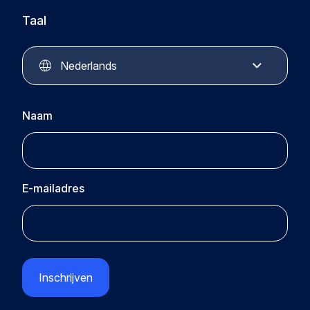
Kennisbank
Taal
Circular Plastics Products
Circular Plastics Academy
Contact
Nederlands
Naam
E-mailadres
CAPTCHA