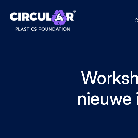
O
Worksho
nieuwe 