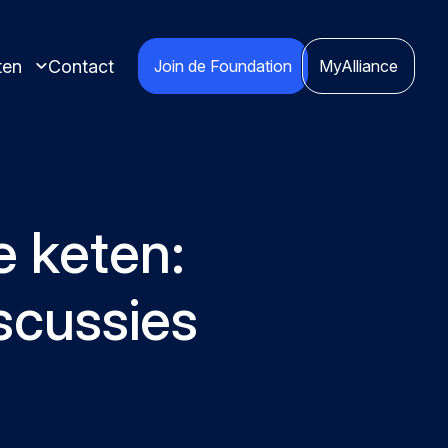
ten
Contact
Join de Foundation
MyAlliance
e keten:
scussies
ctices en
e inspireren