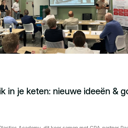
 in je keten: nieuwe ideeën & g
 Plastics Academy, dit keer samen met CPA-partner P