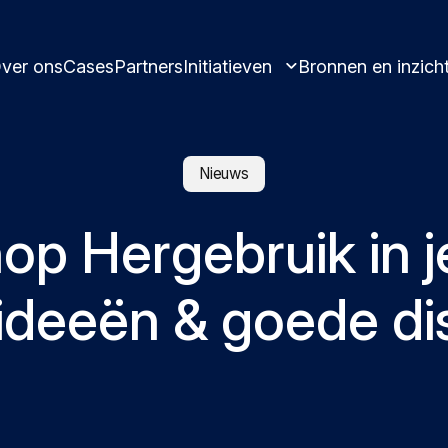
ver ons
Cases
Partners
Initiatieven
Bronnen en inzich
Nieuws
p Hergebruik in j
Leren en innoveren in circulariteit.
ideeën & goede di
Verzamelde best pra
Circulaire oplossingen voor
inzichten
kunststofproducten.
Ontmoet ons en laat j