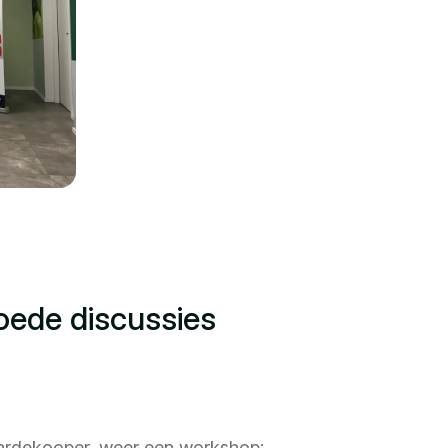
oede discussies
aardekooper, weer een workshop: