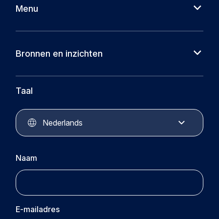
Menu
Over ons
Cases
Bronnen en inzichten
Partners
Nieuws
Circular Plastics Foundation
Kennisbank
Taal
Circular Plastics Products
Circular Plastics Academy
Contact
Nederlands
Naam
E-mailadres