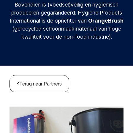
Bronnen en inzichten
Leren en innoveren in circulariteit.
Bovendien is (voedsel)veilig en hygiënisch
produceren gegarandeerd. Hygiene Products
Circular Plastics Products
Nieuws
International is de oprichter van
OrangeBrush
Circulaire oplossingen voor kunststofproducten.
Contact
(gerecycled schoonmaakmateriaal van hoge
Kennisbank
kwaliteit voor de non-food industrie).
Verzamelde best practices en inzichten
Agenda
Join de Foundation
MyAlliance
Ontmoet ons en laat je inspireren
Terug naar Partners