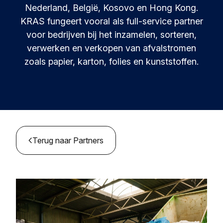
Bronnen en inzichten
Leren en innoveren in circulariteit.
Nederland, België, Kosovo en Hong Kong.
KRAS fungeert vooral als full-service partner
Circular Plastics Products
Nieuws
voor bedrijven bij het inzamelen, sorteren,
Circulaire oplossingen voor kunststofproducten.
Contact
verwerken en verkopen van afvalstromen
Kennisbank
zoals papier, karton, folies en kunststoffen.
Verzamelde best practices en inzichten
Agenda
Join de Foundation
MyAlliance
Ontmoet ons en laat je inspireren
Terug naar Partners