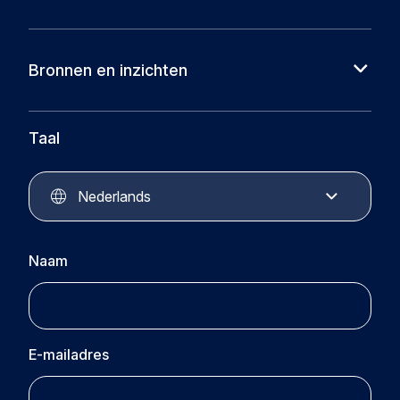
Over ons
Cases
Bronnen en inzichten
Partners
Nieuws
Circular Plastics Foundation
Kennisbank
Taal
Circular Plastics Products
Circular Plastics Academy
Contact
Nederlands
Naam
E-mailadres