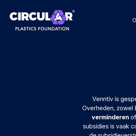
O
Venntiv is gesp
Overheden, zowel E
verminderen
of
subsidies is vaak 
de subsidievers