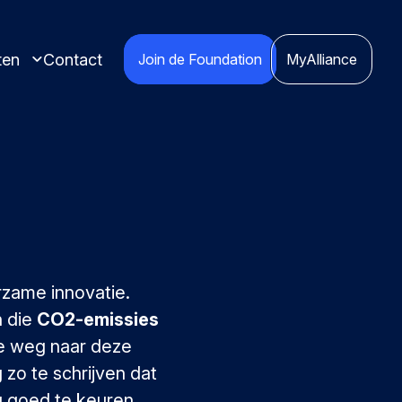
ten
Contact
Join de Foundation
MyAlliance
ctices en
rzame innovatie.
n die
CO2-emissies
De weg naar deze
e inspireren
zo te schrijven dat
 goed te keuren.