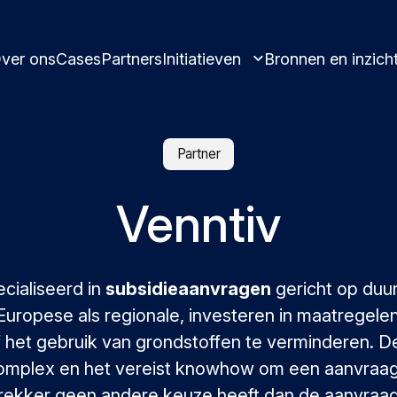
ver ons
Cases
Partners
Initiatieven
Bronnen en inzich
Partner
Venntiv
Leren en innoveren in circulariteit.
Verzamelde best pra
Circulaire oplossingen voor
inzichten
ecialiseerd in
subsidieaanvragen
gericht op duu
kunststofproducten.
uropese als regionale, investeren in maatregele
 het gebruik van grondstoffen te verminderen. 
Ontmoet ons en laat j
complex en het vereist knowhow om een aanvraag 
trekker geen andere keuze heeft dan de aanvraag