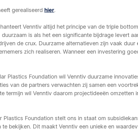
heeft gerealiseerd
hier
.
hanteert Venntiv altijd het principe van de triple bott
en duurzaam is als het een significante bijdrage levert 
drijven de crux. Duurzame alternatieven zijn vaak duur 
ernemers zich realiseren. Wanneer een investering goed 
lar Plastics Foundation wil Venntiv duurzame innovati
ies van de partners verwachten zij samen een voortrekk
 termijn wil Venntiv daarom projectideeën omzetten in
Plastics Foundation stelt ons in staat om subsidiekans
te bekijken. Dit maakt Venntiv een unieke en waardevo